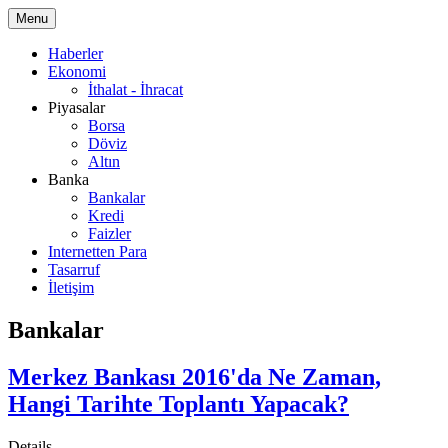
Menu
Haberler
Ekonomi
İthalat - İhracat
Piyasalar
Borsa
Döviz
Altın
Banka
Bankalar
Kredi
Faizler
Internetten Para
Tasarruf
İletişim
Bankalar
Merkez Bankası 2016'da Ne Zaman,
Hangi Tarihte Toplantı Yapacak?
Details