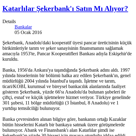
Katarlılar Şekerbank'ı Satın Mı Alıyor?
Details
Bankalar
05 Ocak 2016
Şekerbank, Anadolu'daki kooperatif üyesi pancar üreticisinin küçük
birikimleriyle tarım ve şeker sanayisinin finansmanını sağlamak
amacıyla 1953'te, Pancar Kooperatifleri Bankası adıyla Eskişehir'de
kuruldu.
Banka, 1956'da Ankara'ya taşındığında Şekerbank adını aldı. 1997
yılında hisselerinin bir bölümü halka arz edilen Şekerbank'ın, genel
müdürlüğü 2004 yılında İstanbul'a taşındı. İşletme ve tarım,
ticari/KOBİ, kurumsal ve bireysel bankacılık alanlarında faaliyet
gösteren Şekerbank, yüzde 66'sı Anadolu'da bulunan şubeleri ile
çiftçi, esnaf ve küçük işletmelere hizmet veriyor. Türkiye genelinde
301 şubesi, 11 bölge müdürlüğü (3 İstanbul, 8 Anadolu) ve 1
yurtdışı temsilciliği bulunuyor.
Banka çevresinden alınan bilgiye göre, bankanın ortağı Kazaklar
bütün hisselerini Katarlı bir bankaya satmak üzere görüşmelerde
bulunuyor. Abank ve Finansbank'ı alan Katarlılar şimdi ise
Şekerbank'ın yüzde 30 hissesi için masaya oturduğu iddaa edildi.