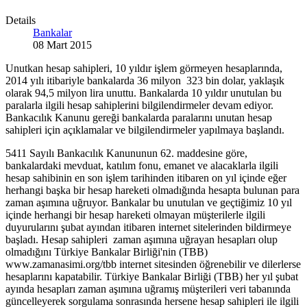
Details
Bankalar
08 Mart 2015
Unutkan hesap sahipleri, 10 yıldır işlem görmeyen hesaplarında,
2014 yılı itibariyle bankalarda 36 milyon 323 bin dolar, yaklaşık
olarak 94,5 milyon lira unuttu. Bankalarda 10 yıldır unutulan bu
paralarla ilgili hesap sahiplerini bilgilendirmeler devam ediyor.
Bankacılık Kanunu gereği bankalarda paralarını unutan hesap
sahipleri için açıklamalar ve bilgilendirmeler yapılmaya başlandı.
5411 Sayılı Bankacılık Kanununun 62. maddesine göre,
bankalardaki mevduat, katılım fonu, emanet ve alacaklarla ilgili
hesap sahibinin en son işlem tarihinden itibaren on yıl içinde eğer
herhangi başka bir hesap hareketi olmadığında hesapta bulunan para
zaman aşımına uğruyor. Bankalar bu unutulan ve geçtiğimiz 10 yıl
içinde herhangi bir hesap hareketi olmayan müşterilerle ilgili
duyurularını şubat ayından itibaren internet sitelerinden bildirmeye
başladı. Hesap sahipleri zaman aşımına uğrayan hesapları olup
olmadığını Türkiye Bankalar Birliği'nin (TBB)
www.zamanasimi.org/tbb internet sitesinden öğrenebilir ve dilerlerse
hesaplarını kapatabilir. Türkiye Bankalar Birliği (TBB) her yıl şubat
ayında hesapları zaman aşımına uğramış müşterileri veri tabanında
güncelleyerek sorgulama sonrasında hersene hesap sahipleri ile ilgili