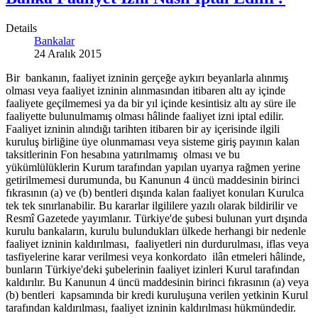
Details
Bankalar
24 Aralık 2015
Bir bankanın, faaliyet izninin gerçeğe aykırı beyanlarla alınmış
olması veya faaliyet izninin alınmasından itibaren altı ay içinde
faaliyete geçilmemesi ya da bir yıl içinde kesintisiz altı ay süre ile
faaliyette bulunulmamış olması hâlinde faaliyet izni iptal edilir.
Faaliyet izninin alındığı tarihten itibaren bir ay içerisinde ilgili
kuruluş birliğine üye olunmaması veya sisteme giriş payının kalan
taksitlerinin Fon hesabına yatırılmamış olması ve bu
yükümlülüklerin Kurum tarafından yapılan uyarıya rağmen yerine
getirilmemesi durumunda, bu Kanunun 4 üncü maddesinin birinci
fıkrasının (a) ve (b) bentleri dışında kalan faaliyet konuları Kurulca
tek tek sınırlanabilir. Bu kararlar ilgililere yazılı olarak bildirilir ve
Resmî Gazetede yayımlanır. Türkiye'de şubesi bulunan yurt dışında
kurulu bankaların, kurulu bulundukları ülkede herhangi bir nedenle
faaliyet izninin kaldırılması, faaliyetleri nin durdurulması, iflas veya
tasfiyelerine karar verilmesi veya konkordato ilân etmeleri hâlinde,
bunların Türkiye'deki şubelerinin faaliyet izinleri Kurul tarafından
kaldırılır. Bu Kanunun 4 üncü maddesinin birinci fıkrasının (a) veya
(b) bentleri kapsamında bir kredi kuruluşuna verilen yetkinin Kurul
tarafından kaldırılması, faaliyet izninin kaldırılması hükmündedir.